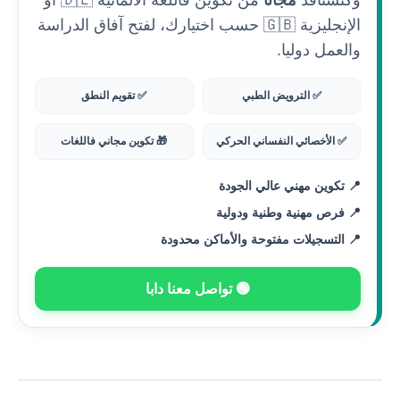
وكتستافد
مجانا
من تكوين فاللغة الألمانية 🇩🇪 أو
الإنجليزية 🇬🇧 حسب اختيارك، لفتح آفاق الدراسة
والعمل دوليا.
✅ الترويض الطبي
✅ تقويم النطق
✅ الأخصائي النفساني الحركي
🎁 تكوين مجاني فاللغات
📍 تكوين مهني عالي الجودة
📍 فرص مهنية وطنية ودولية
📍 التسجيلات مفتوحة والأماكن محدودة
🟢 تواصل معنا دابا