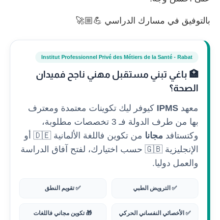
بالتوفيق في مسارك الدراسي 💪🏼🚀
Institut Professionnel Privé des Métiers de la Santé - Rabat
🏥 باغي تبني مستقبل مهني ناجح فميدان
الصحة؟
معهد
IPMS
كيوفر ليك تكوينات معتمدة ومعترف
بها من طرف الدولة فـ 3 تخصصات مطلوبة،
وكتستافد
مجانا
من تكوين فاللغة الألمانية 🇩🇪 أو
الإنجليزية 🇬🇧 حسب اختيارك، لفتح آفاق الدراسة
والعمل دوليا.
✅ الترويض الطبي
✅ تقويم النطق
✅ الأخصائي النفساني الحركي
🎁 تكوين مجاني فاللغات