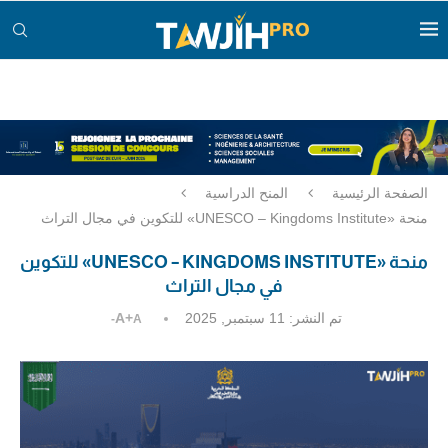
الصفحة الرئيسية
المنح الدراسية
منحة «UNESCO – Kingdoms Institute» للتكوين في مجال التراث
منحة «UNESCO – KINGDOMS INSTITUTE» للتكوين
في مجال التراث
تم النشر:
11 سبتمبر, 2025
A+
A-