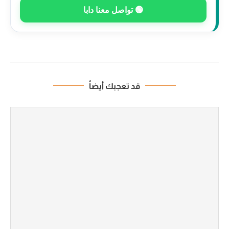
🟢 تواصل معنا دابا
قد تعجبك أيضاً