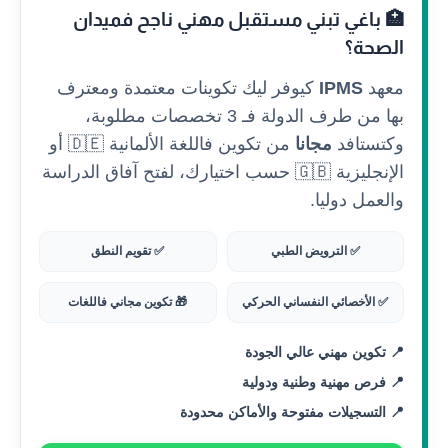
🏥 باغي تبني مستقبل مهني ناجح فميدان
الصحة؟
معهد
IPMS
كيوفر ليك تكوينات معتمدة ومعترف
بها من طرف الدولة فـ 3 تخصصات مطلوبة،
وكتستافد
مجانا
من تكوين فاللغة الألمانية 🇩🇪 أو
الإنجليزية 🇬🇧 حسب اختيارك، لفتح آفاق الدراسة
والعمل دوليا.
✅ الترويض الطبي
✅ تقويم النطق
✅ الأخصائي النفساني الحركي
🎁 تكوين مجاني فاللغات
📍 تكوين مهني عالي الجودة
📍 فرص مهنية وطنية ودولية
📍 التسجيلات مفتوحة والأماكن محدودة