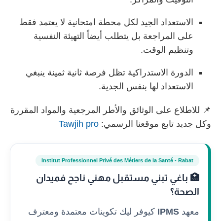
الاستعداد
الجيد
لكل
محطة
امتحانية
لا
يعتمد
فقط
على
المراجعة
بل
يتطلب
أيضاً
التهيئة
النفسية
وتنظيم
الوقت.
الدورة
الاستدراكية
تظل
فرصة
ثانية
ثمينة
ينبغي
الاستعداد
لها
بنفس
الجدية.
📌
للاطلاع
على
الوثائق
والأطر
المرجعية
والمواد
المقررة
وكل جديد تابع موقعنا الرسمي:
Tawjih pro
Institut Professionnel Privé des Métiers de la Santé - Rabat
🏥 باغي تبني مستقبل مهني ناجح فميدان
الصحة؟
معهد
IPMS
كيوفر ليك تكوينات معتمدة ومعترف