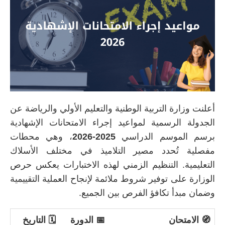
أعلنت
وزارة
التربية
الوطنية
والتعليم
الأولي
والرياضة
عن
الجدولة
الرسمية
لمواعيد
إجراء
الامتحانات
الإشهادية
برسم
الموسم
الدراسي
2025-
2026
،
وهي
محطات
مفصلية
تُحدد
مصير
التلاميذ
في
مختلف
الأسلاك
التعليمية.
التنظيم
الزمني
لهذه
الاختبارات
يعكس
حرص
الوزارة
على
توفير
شروط
ملائمة
لإنجاح
العملية
التقييمية
وضمان
مبدأ
تكافؤ
الفرص
بين
الجميع.
🧭 الامتحان
📅 الدورة
🗓️ التاريخ