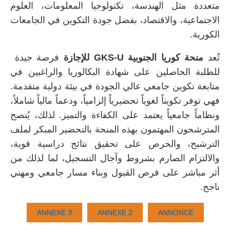
متعددة مثل الهندسة، تكنولوجيا المعلومات، العلوم
الاجتماعية، والاقتصاد، بفضل جودة التكوين في الجامعات
الكورية.
تُعد
منحة كوريا الجنوبية
GKS-U للإجازة
فرصة جيدة
للطلبة الحاصلين على شهادة البكالوريا والراغبين في
متابعة تكوين جامعي عالي الجودة في بيئة دولية متقدمة.
فهي توفر تكويناً لغوياً تحضيرياً إلزامياً، ودعماً مالياً شاملاً،
ونظاماً جامعياً يعتمد على الكفاءة والتميز. لذلك، يُنصح
المترشحون المهتمون بهذه المنحة بالتحضير المبكر لملف
الترشيح، والحرص على تحقيق نتائج دراسية قوية،
والالتزام الصارم بشروط وآجال التسجيل، لما لذلك من
أثر مباشر على فرص القبول وبناء مسار جامعي ومهني
ناجح.
ANNEXE 3
ANNEXE 2
ANNONCE