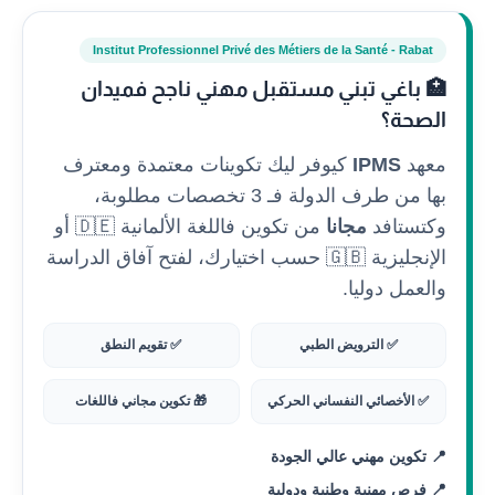
Institut Professionnel Privé des Métiers de la Santé - Rabat
🏥 باغي تبني مستقبل مهني ناجح فميدان
الصحة؟
معهد
IPMS
كيوفر ليك تكوينات معتمدة ومعترف
بها من طرف الدولة فـ 3 تخصصات مطلوبة،
وكتستافد
مجانا
من تكوين فاللغة الألمانية 🇩🇪 أو
الإنجليزية 🇬🇧 حسب اختيارك، لفتح آفاق الدراسة
والعمل دوليا.
✅ الترويض الطبي
✅ تقويم النطق
✅ الأخصائي النفساني الحركي
🎁 تكوين مجاني فاللغات
📍 تكوين مهني عالي الجودة
📍 فرص مهنية وطنية ودولية