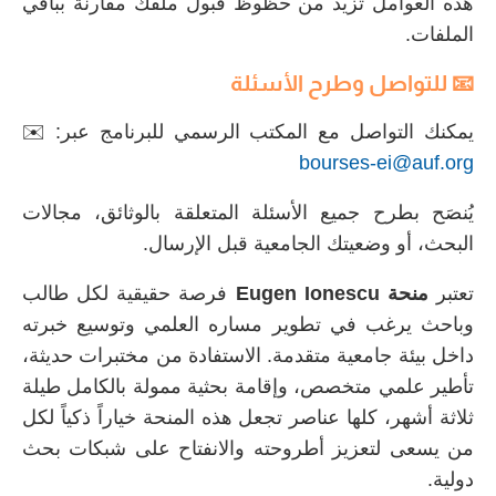
هذه العوامل تزيد من حظوظ قبول ملفك مقارنة بباقي
الملفات.
📧 للتواصل وطرح الأسئلة
يمكنك التواصل مع المكتب الرسمي للبرنامج عبر: ✉️
bourses-ei@auf.org
يُنصَح بطرح جميع الأسئلة المتعلقة بالوثائق، مجالات
البحث، أو وضعيتك الجامعية قبل الإرسال.
تعتبر
منحة Eugen Ionescu
فرصة حقيقية لكل طالب
وباحث يرغب في تطوير مساره العلمي وتوسيع خبرته
داخل بيئة جامعية متقدمة. الاستفادة من مختبرات حديثة،
تأطير علمي متخصص، وإقامة بحثية ممولة بالكامل طيلة
ثلاثة أشهر، كلها عناصر تجعل هذه المنحة خياراً ذكياً لكل
من يسعى لتعزيز أطروحته والانفتاح على شبكات بحث
دولية.