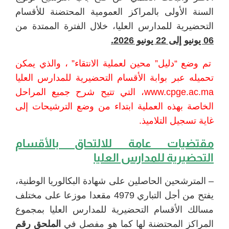
السنة الأولى بالمراكز العمومية المحتضنة للأقسام
التحضيرية للمدارس العليا، خلال الفترة الممتدة من
06 يونيو إلى 22 يونيو 2026.
تم وضع “دليل” محين لعملية الانتقاء” ، والذي يمكن
تحميله عبر بوابة الأقسام التحضيرية للمدارس العليا
www.cpge.ac.ma
، التي تتيح شرح جميع المراحل
الخاصة بهذه العملية ابتداء من وضع الترشيحات إلى
غاية تسجيل التلاميذ.
مقتضيات عامة للالتحاق بالأقسام
التحضيرية للمدارس العليا
– المترشحين الحاصلين على شهادة البكالوريا الوطنية،
يفتح من أجل التباري 4979 مقعدا موزعا على مختلف
مسالك الأقسام التحضيرية للمدارس العليا بمجموع
المراكز المحتضنة لها كما هو مفصل في
الملحق رقم