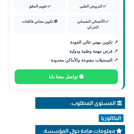
✅ الترويض الطبي
✅ تقويم النطق
✅ الأخصائي النفساني
🎁 تكوين مجاني فاللغات
الحركي
📍 تكوين مهني عالي الجودة
📍 فرص مهنية وطنية ودولية
📍 التسجيلات مفتوحة والأماكن محدودة
🟢 تواصل معنا دابا
المستوى المطلوب:
البكالوريا
معلومات هامة حول المؤسسة: