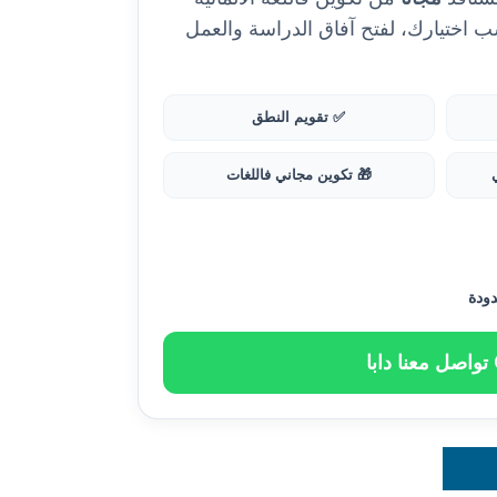
و الإنجليزية 🇬🇧 حسب اختيارك، لفتح آفاق الدراسة والعمل
✅ تقويم النطق
🎁 تكوين مجاني فاللغات
دودة
تواصل معنا دابا