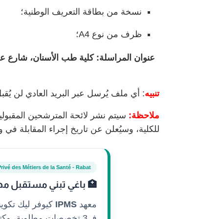
نسخة من بطاقة التعريف الوطنية؛
ظرف من نوع A4؛
عنوان المراسلة: كلية طب الأسنان، شارع عل
تنبيه
: أي ملف يُرسل عبر البريد العادي لن يُقب
ملاحظة:
سيتم نشر لائحة المترشحين المقبولين
للكلية، وسيُعلن عن تاريخ إجراء المقابلة في 
Privé des Métiers de la Santé - Rabat
🏥 باغي تبني مستقبل مه
معهد
IPMS
كيوفر ليك تكوي
فـ 3 تخصصات مطلوبة، وكتستافد