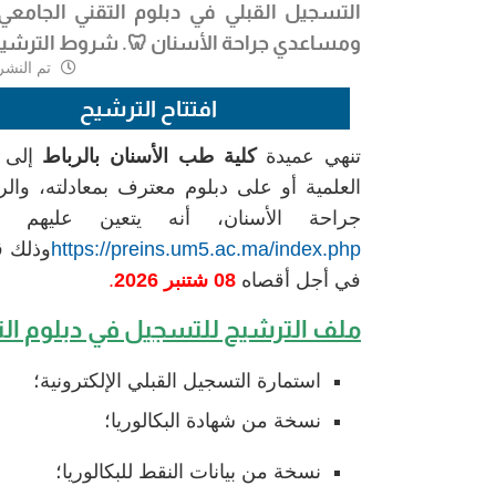
التسجيل القبلي في دبلوم التقني الجامعي
ومساعدي جراحة الأسنان 🦷. شروط الترشيح
تم النشر
افتتاح الترشيح
تنهي عميدة
كلية طب الأسنان بالرباط
إلى ع
العلمية أو على دبلوم معترف بمعادلته، وال
جراحة الأسنان، أنه يتعين عليهم الق
https://preins.um5.ac.ma/index.php
وذلك 
في أجل أقصاه
08 شتنبر 2026
.
ملف الترشيح للتسجيل
في دبلوم الت
استمارة التسجيل القبلي الإلكترونية؛
نسخة من شهادة البكالوريا؛
نسخة من بيانات النقط للبكالوريا؛