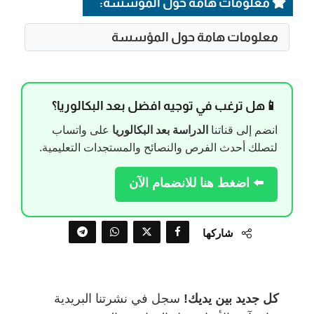
معلومات هامة حول المؤسسة:
معلومات هامة حول المؤسسة
📱هل ترغب في توجيه افضل بعد البكالوريا؟
انضم إلى قناتنا
الدراسة بعد البكالوريا
على واتساب
لتصلك أحدث الفرص والنصائح والمستجدات التعليمية.
⬅️ اضغط هنا للانضمام الآن
شاركها
كل جديد بين يديك!
سجل في نشرتنا البريدية