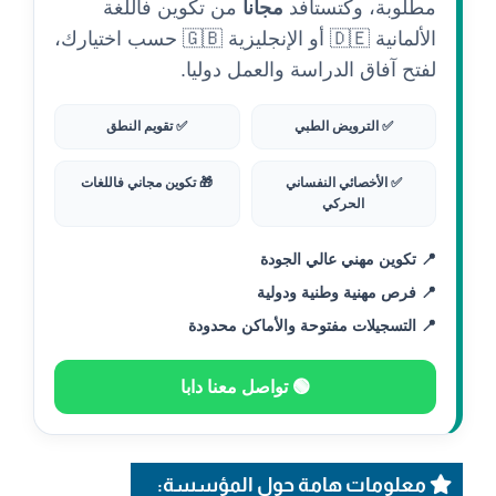
مطلوبة، وكتستافد
مجانا
من تكوين فاللغة
الألمانية 🇩🇪 أو الإنجليزية 🇬🇧 حسب اختيارك،
لفتح آفاق الدراسة والعمل دوليا.
✅ الترويض الطبي
✅ تقويم النطق
✅ الأخصائي النفساني
🎁 تكوين مجاني فاللغات
الحركي
📍 تكوين مهني عالي الجودة
📍 فرص مهنية وطنية ودولية
📍 التسجيلات مفتوحة والأماكن محدودة
🟢 تواصل معنا دابا
معلومات هامة حول المؤسسة: