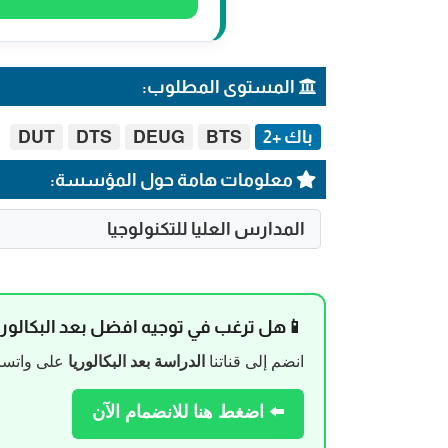
المستوى المطلوب:
باك +2
BTS
DEUG
DTS
DUT
معلومات هامة حول المؤسسة:
المدارس العليا للتكنولوجيا
📱هل ترغب في توجيه افضل بعد البكالوري
انضم إلى قناتنا
الدراسة بعد البكالوريا
على واتساب
⬅️ اضغط هنا للانضمام الآن