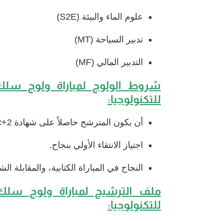
علوم الماء والبيئة (S2E)
تدبير السياحة (MT)
التدبير المالي (MF)
شروط الولوج ل
مباراة ولوج سلك 
للتكنولوجيا
:
أن يكون المترشح حاصلاً على شهادة Bac+2 (DUT، BTS، DTS، DEUG أو أي شهادة معادلة لها).
اجتياز الانتقاء الأولي بنجاح.
النجاح في المباراة الكتابية، والمقابلة ا
ملف الترشيح ل
مباراة ولوج سلك 
للتكنولوجيا
: