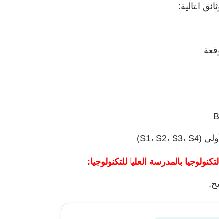
ئق التالية:
قعة
S1، S2)
ولوجيا بالمدرسة العليا للتكنولوجيا:
ح.