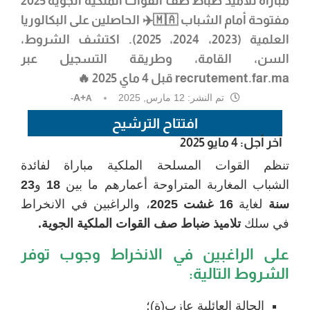
مباراة تلاميذ ضباط صف القوات الملكية الجوية 2025
مفتوحة أمام الشباب 🇲🇦✈️ الحاصلين على البكالوريا
العلمية (2023، 2024، 2025). اكتشف الشروط،
السن، القامة، وطريقة التسجيل عبر
recrutement.far.ma
قبل 4 ماي 2025
🔥
تم النشر:
12 مارس, 2025
A+
A-
افتتاح الترشيح
آخر أجل: 4 مايو 2025
تنظم القوات المسلحة الملكية مباراة لفائدة
الشباب المغاربة المتراوحة أعمارهم ما بين
18
و
23
سنة
لغاية
16 غشت 2025
، والراغبين في الانخراط
في سلك
تلاميذ
ضباط صف القوات الملكية الجوية.
على الراغبين في الانخراط وجوب توفر
الشروط التالية:
الحالة العائلية عازب(ة)؛