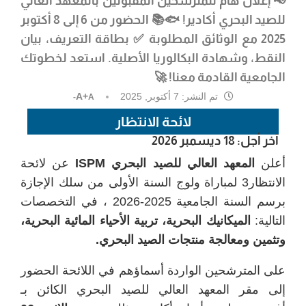
📢 إعلان هام للمترشحين المقبولين بالمعهد العالي
للصيد البحري أكادير! 🐟📚 الحضور من 6 إلى 8 أكتوبر
2025 مع الوثائق المطلوبة ✅ بطاقة التعريف، بيان
النقط، وشهادة البكالوريا الأصلية. استعد لخطوتك
الجامعية القادمة معنا! 🚀
تم النشر:
7 أكتوبر, 2025
A+
A-
لائحة الانتظار
آخر أجل: 18 ديسمبر 2026
أعلن
المعهد العالي للصيد البحري ISPM
عن لائحة
الانتظار3 لمباراة ولوج السنة الأولى من سلك الإجازة
برسم السنة الجامعية 2025-2026 ، في التخصصات
التالية:
الميكانيك البحرية، تربية الأحياء المائية البحرية،
وتثمين ومعالجة منتجات الصيد البحري.
على المترشحين الواردة أسماؤهم في اللائحة الحضور
إلى مقر المعهد العالي للصيد البحري الكائن بـ