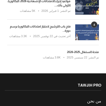
مواعيد إجراء الامتحانات الإشهادية 2026: البكالوريا،
الأولى باك،...
تم النشر:
1 فبراير, 2026
5K مشاهدات
4
فتح باب الترشيح لاجتياز امتحانات البكالوريا برسم
دورة...
آخر تحديث في
22 نوفمبر, 2025
3.3K مشاهدات
منحة السنغال 2025-2026
تم النشر:
22 سبتمبر, 2025
3.8K مشاهدات
TAWJIH PRO
من نحن