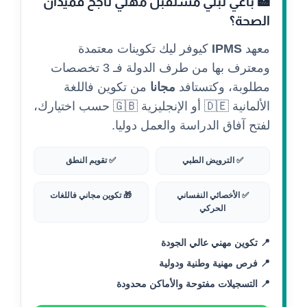
🏥 باغي تبني مستقبل مهني ناجح فميدان
الصحة؟
معهد
IPMS
كيوفر ليك تكوينات معتمدة
ومعترف بها من طرف الدولة فـ 3 تخصصات
مطلوبة، وكتستافد
مجانا
من تكوين فاللغة
الألمانية 🇩🇪 أو الإنجليزية 🇬🇧 حسب اختيارك،
لفتح آفاق الدراسة والعمل دوليا.
✅ الترويض الطبي
✅ تقويم النطق
✅ الأخصائي النفساني
🎁 تكوين مجاني فاللغات
الحركي
📍 تكوين مهني عالي الجودة
📍 فرص مهنية وطنية ودولية
📍 التسجيلات مفتوحة والأماكن محدودة