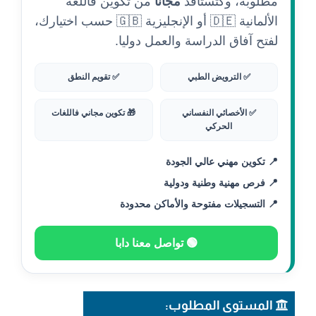
مطلوبة، وكتستافد
مجانا
من تكوين فاللغة
الألمانية 🇩🇪 أو الإنجليزية 🇬🇧 حسب اختيارك،
لفتح آفاق الدراسة والعمل دوليا.
✅ الترويض الطبي
✅ تقويم النطق
✅ الأخصائي النفساني
🎁 تكوين مجاني فاللغات
الحركي
📍 تكوين مهني عالي الجودة
📍 فرص مهنية وطنية ودولية
📍 التسجيلات مفتوحة والأماكن محدودة
🟢 تواصل معنا دابا
المستوى المطلوب: