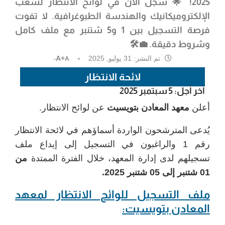
2025! 🌟 سجل الآن في لوائح الانتظار لشعب
الإلكتروميكانيك والهندسة الطبوغرافية. لا تفوت
فرصة
التسجيل بين 1 و5 شتنبر
مع ملف كامل
وشروط دقيقة. 💼🛠️
تم النشر:
31 يوليو, 2025
A+
A-
لائحة الانتظار
آخر أجل: 5 سبتمبر 2025
أعلن
معهد المعادن بتويسيت
عن لوائح الانتظار.
يُدعى المترشحون الواردة أسماؤهم في لائحة الانتظار
رقم 1 والراغبون في التسجيل إلى إيداع ملف
تسجيلهم لدى إدارة المعهد، خلال الفترة الممتدة
من
01 شتنبر إلى 05 شتنبر 2025.
ملف التسجيل للوائح الانتظار لمعهد
المعادن بتويسيت: