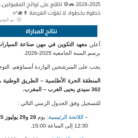
2025-2026
🚗⚙️ اطّلع على
لوائح المقبولين،
خطوة بخطوة. لا تفوّت الفرصة 👨‍🎓✅
تم النشر
نتائج المباراة
أعلن
معهد التكوين في مهن صناعة السيارات
برسم السنة الجامعية 2025-2026.
يجب على المترشحين الواردة أسماؤهم، التوجه إ
362 سيدي يحيى الغرب – المغرب.
للتسجيل وفق الجدول الزمني التالي :
– اللائحة الرئيسية:
يوم
28 و29 يوليوز 2025
12:30 إلى الساعة 15:00.