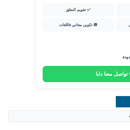
✅ تقويم النطق
🎁 تكوين مجاني فاللغات
دودة
تواصل معنا دابا