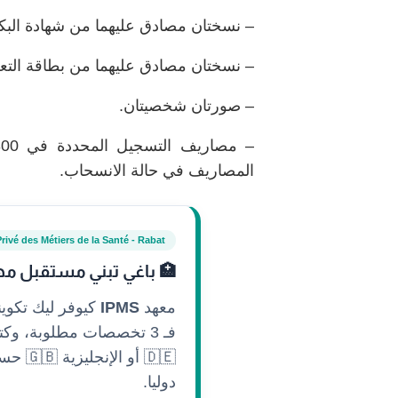
– نسختان مصادق عليهما من شهادة البكالور
– نسختان مصادق عليهما من بطاقة التعري
– صورتان شخصيتان.
المصاريف في حالة الانسحاب.
Privé des Métiers de la Santé - Rabat
🏥 باغي تبني مستقبل مه
معهد
IPMS
كيوفر ليك تكوي
فـ 3 تخصصات مطلوبة، وكتستافد
🇩🇪 أ
دوليا.