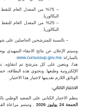
– %75 من المعدل العام للن
البكالوريا.
– %25 من المعدل العام لل
البكالوريا.
– بالنسبة للمترشحين الحاصلين على شهادة 
وسيتم الإعلان عن نتائج الانتقاء التمهيدي يو
بالمباراة:
www.cursussup.gov.ma
.
هذا، ويتعين على كل مترشح تم انتقاؤه، تحمي
الإلكترونية وطبعها. وتحتوي هذه البطاقة، خص
الوثائق اللازم تقديمها لاجتياز هذا الاختبار.
الاختبار الكتابي:
ينظم الاختبار الكتابي على الصعيد الوطني بال
الجمعة 24 يوليوز 2026
. وستتم مراعاة القر