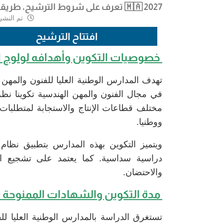
2027 🇲🇦 تعرف على شروط الترشيح، طريقة التسجيل عبر cursussup، تواريخ المباراة 🚀👷‍♂️
تم النشر
افتتاح الترشيح
خصوصيات التكوين وأهدافه لولوج ال
تهدف المدارس الوطنية العليا للفنون والمهن 
في مجال الفنون والمهن الهندسية تكوينا نظر
مختلف قطاعات الإنتاج والاستجابة لمتطلبات ال
ووطنيا.
ويتميز التكوين بهذه المدارس بتطبيق نظ
دراسية سداسية. كما يعتمد على تشجيع ال
والاحتضان.
مدة التكوين والشهادات الممنوحة ل
تستغرق الدراسة بالمدارس الوطنية العليا