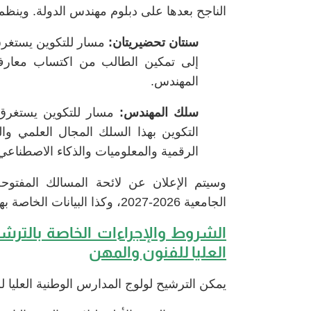
الناجح بعدها على دبلوم مهندس الدولة. وينظم
سنتان تحضيريتان:
مسار للتكوين يستغرق 
إلى تمكين الطالب من اكتساب معارف
المهندس.
سلك المهندس:
التكوين بهذا السلك المجال العلمي و
الرقمية والمعلوميات والذكاء الاصطناعي و
وسيتم الإعلان عن لائحة المسالك المفتوحة
الجامعية 2026-2027، وكذا البيانات الخاصة بها، في المواقع الإلكترونية لهذه المؤسسات.
الشروط والإجراءات الخاصة بالترش
العليا للفنون والمهن
يمكن الترشيح لولوج المدارس الوطنية العليا ل