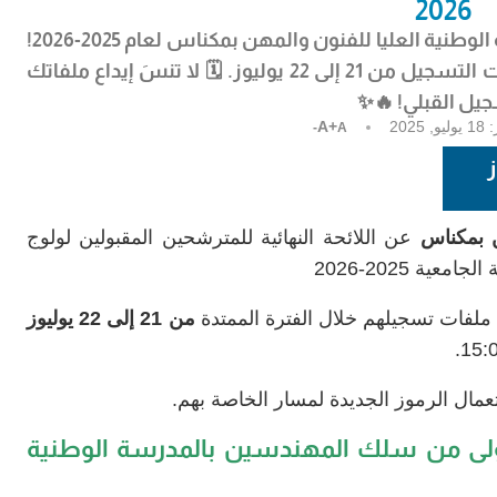
2026
وطنية العليا للفنون والمهن بمكناس لعام 2025-2026
!
🏫📚 اطلع على اللائحة النهائية وابدأ إجراءات التسجيل من 21 إلى 22 يوليوز. 🗓️ لا تنسَ إيداع ملفاتك
جيل القبلي! 🔥✨
:
18 يوليو, 2025
A+
A-
ز
هن بمكناس
عن اللائحة النهائية للمترشحين المقبولين لولوج
ة 2025-2026
ملفات تسجيلهم خلال الفترة الممتدة
من 21 إلى 22 يوليوز
مال الرموز الجديدة لمسار الخاصة بهم.
أولى من سلك المهندسين بالمدرسة الوطنية